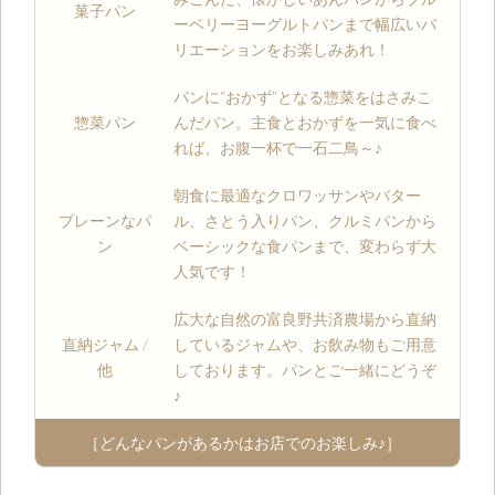
菓子パン
ーベリーヨーグルトパンまで幅広いバ
リエーションをお楽しみあれ！
パンに“おかず”となる惣菜をはさみこ
惣菜パン
んだパン。主食とおかずを一気に食べ
れば、お腹一杯で一石二鳥～♪
朝食に最適なクロワッサンやバター
プレーンなパ
ル、さとう入りパン、クルミパンから
ン
ベーシックな食パンまで、変わらず大
人気です！
広大な自然の富良野共済農場から直納
直納ジャム /
しているジャムや、お飲み物もご用意
他
しております。パンとご一緒にどうぞ
♪
［どんなパンがあるかはお店でのお楽しみ♪］