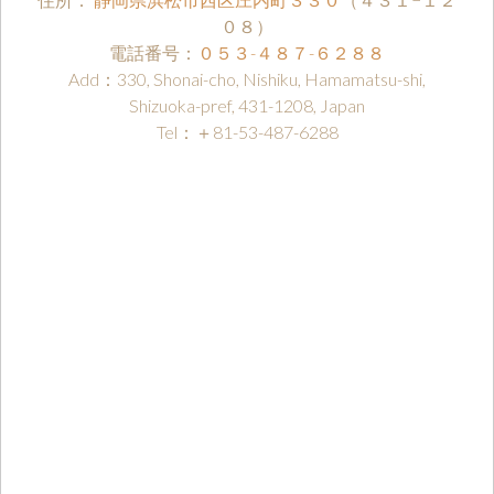
０８）
電話番号：
０５３-４８７-６２８８
Add：330, Shonai-cho, Nishiku, Hamamatsu-shi,
Shizuoka-pref, 431-1208, Japan
Tel：＋81-53-487-6288