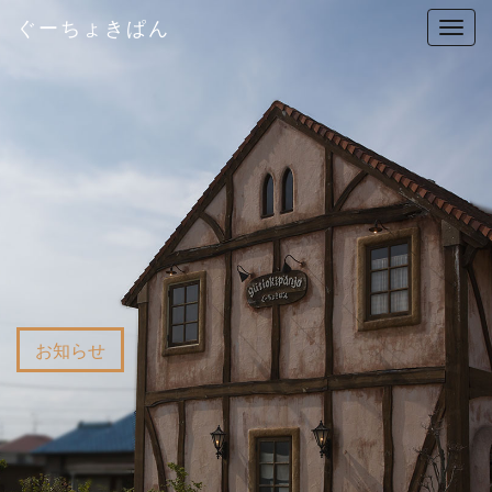
ぐーちょきぱん
T
o
g
g
l
e
n
a
v
i
g
a
t
お知らせ
i
o
n