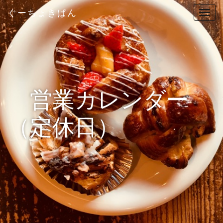
ぐーちょきぱん
T
o
g
g
l
e
n
営業カレンダー
a
v
（定休日）
i
g
a
t
i
o
n