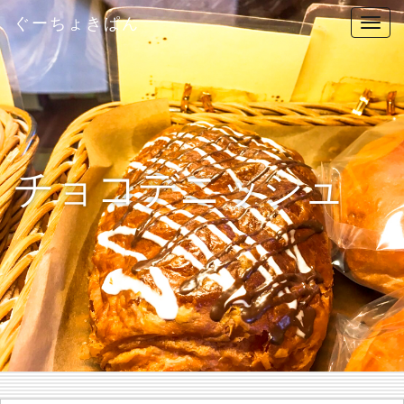
ぐーちょきぱん
T
o
g
g
l
e
n
チョコデニッシュ
a
v
i
g
a
t
i
o
n