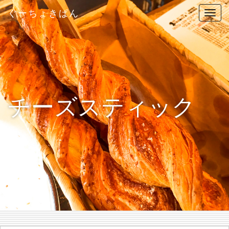
ぐーちょきぱん
T
o
g
g
l
e
n
チーズスティック
a
v
i
g
a
t
i
o
n