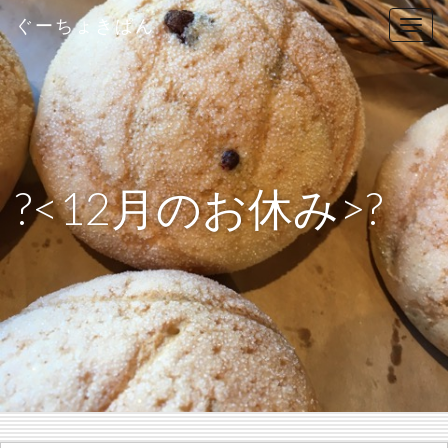
ぐーちょきぱん
T
o
g
g
l
e
n
?<12月のお休み>?
a
v
i
g
a
t
i
o
n