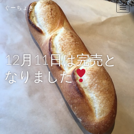
ぐーちょきぱん
T
o
g
g
l
e
n
12月11日は完売と
a
v
なりました
i
g
a
t
i
o
n