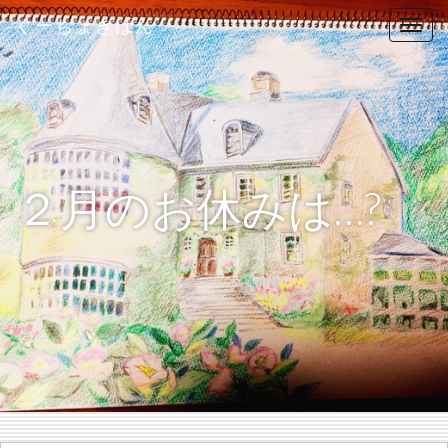
ぐーちょきぱん
T
o
g
g
l
e
n
２月のお休みは…?
a
v
i
g
a
t
i
o
n