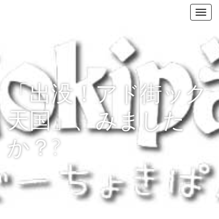
ぐーちょきぱん
T
o
g
g
l
e
n
「出没！アド街ック
a
v
天国」、みました
i
g
か？?
a
t
i
o
n