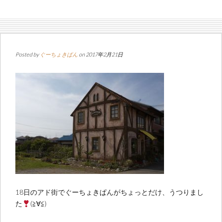
Posted by
ぐーちょきぱん
on 2017年2月21日
18日のアド街でぐーちょきぱんがちょっとだけ、うつりまし
た
(≧∀≦)