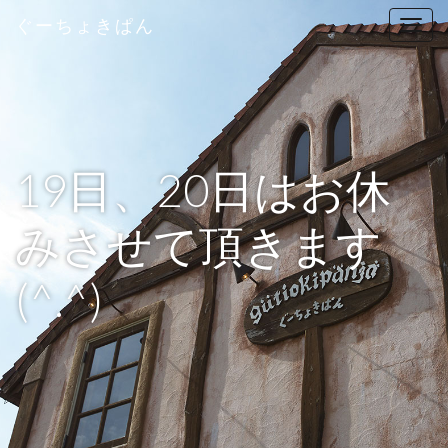
ぐーちょきぱん
T
o
g
g
l
e
n
19日、20日はお休
a
v
みさせて頂きます
i
g
(^.^)
a
t
i
o
n