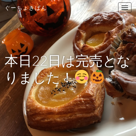
ぐーちょきぱん
T
o
g
g
l
e
n
本日22日は完売とな
a
v
りました！
i
g
a
t
i
o
n