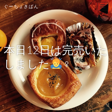
ぐーちょきぱん
T
o
g
g
l
e
n
本日12日は完売いた
a
v
しました
‍♀️
i
g
a
t
i
o
n