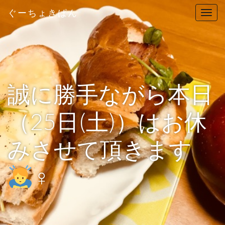
ぐーちょきぱん
T
o
g
g
l
e
n
誠に勝手ながら本日
a
v
（25日(土)）はお休
i
g
みさせて頂きます
a
t
i
‍♀️
o
n