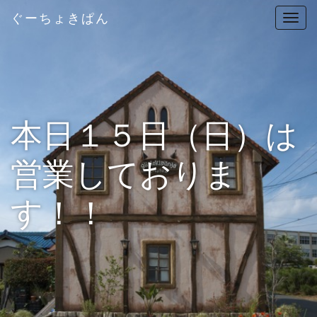
ぐーちょきぱん
T
o
g
g
l
e
n
本日１５日（日）は
a
v
営業しておりま
i
g
す！！
a
t
i
o
n