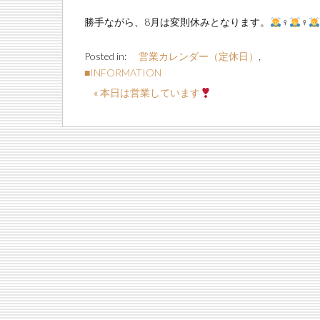
勝手ながら、8月は変則休みとなります。
‍♀️
‍♀️
Posted in:
営業カレンダー（定休日）
,
■INFORMATION
« 本日は営業しています