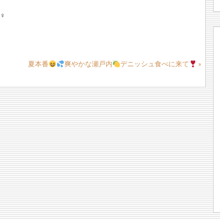
‍♀️
夏本番
爽やかな瀬戸内
デニッシュ食べに来て
»