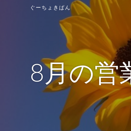
ぐーちょきぱん
8月の営