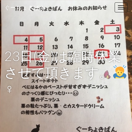
ぐーちょきぱん
T
o
g
g
l
e
n
23日(金)は臨時休業
a
v
させて頂きます。
i
g
‍♀️
a
t
i
o
n