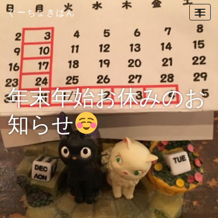
ぐーちょきぱん
T
o
g
g
l
e
n
年末年始お休みのお
a
v
知らせ
i
g
a
t
i
o
n