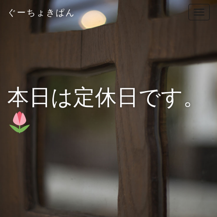
ぐーちょきぱん
T
o
g
g
l
e
n
本日は定休日です。
a
v
i
g
a
t
i
o
n