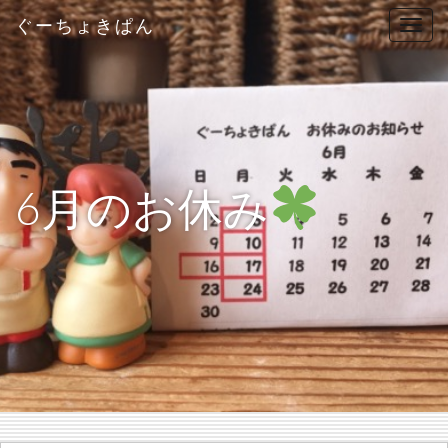
ぐーちょきぱん
T
o
g
g
l
e
n
6月のお休み
a
v
i
g
a
t
i
o
n