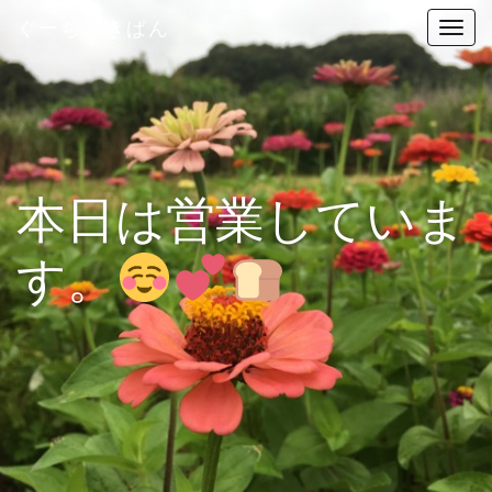
ぐーちょきぱん
T
o
g
g
l
e
n
本日は営業していま
a
v
す。
i
g
a
t
i
o
n