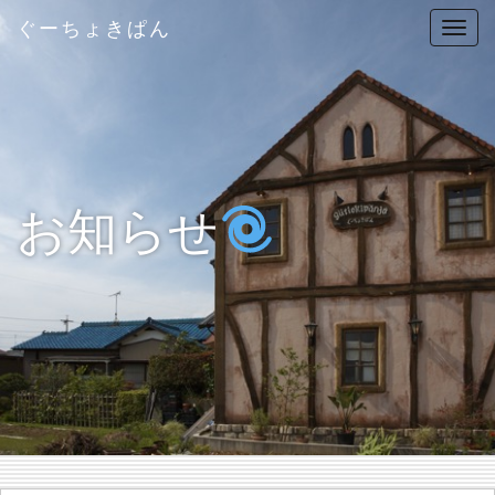
ぐーちょきぱん
T
o
g
g
l
e
n
お知らせ
a
v
i
g
a
t
i
o
n