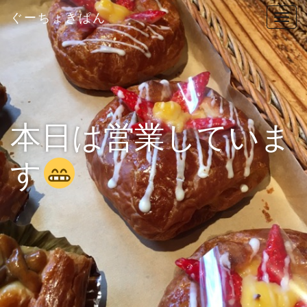
ぐーちょきぱん
T
o
g
g
l
e
n
本日は営業していま
a
v
す
i
g
a
t
i
o
n