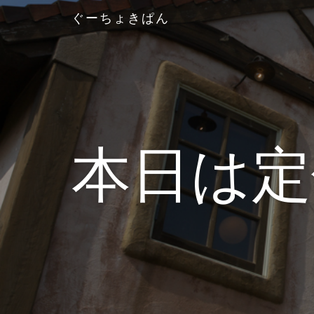
ぐーちょきぱん
本日は定