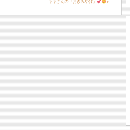
キキさんの『おきみやげ』
»