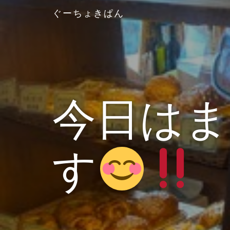
ぐーちょきぱん
今日は
す