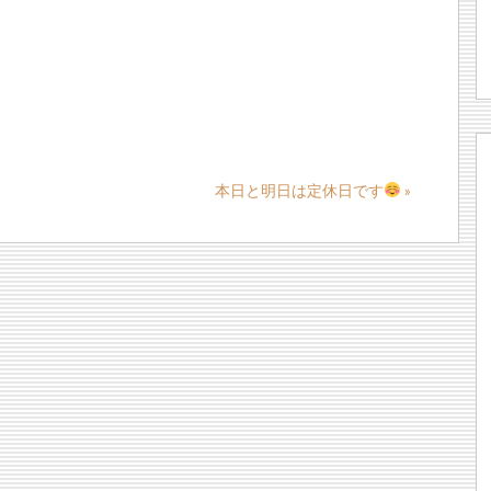
本日と明日は定休日です
»