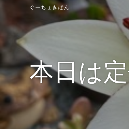
ぐーちょきぱん
本日は定