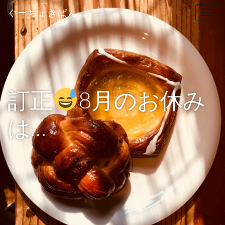
ぐーちょきぱん
T
o
g
g
l
e
n
訂正
8月のお休み
a
v
は…
i
g
a
t
i
o
n