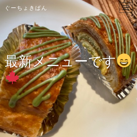
ぐーちょきぱん
T
o
g
g
l
e
n
最新メニューです
a
v
i
g
a
t
i
o
n