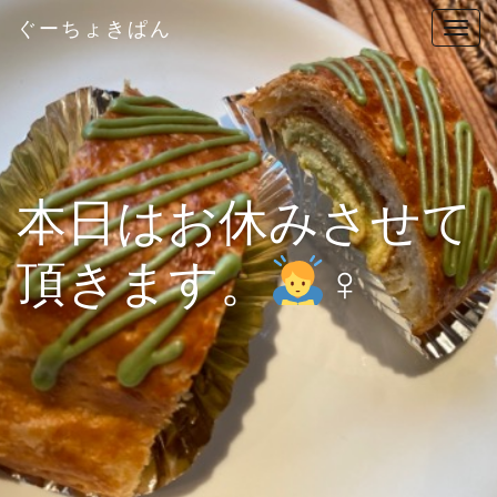
ぐーちょきぱん
T
o
g
g
l
e
n
本日はお休みさせて
a
v
頂きます。
‍♀️
i
g
a
t
i
o
n