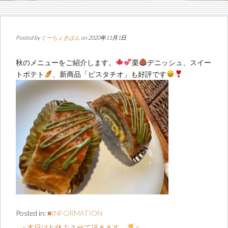
Posted by
ぐーちょきぱん
on 2020年11月1日
秋のメニューをご紹介します。
栗
デニッシュ、スイー
トポテト
、新商品「ピスタチオ」も好評です
Posted in:
■INFORMATION
« 本日はお休みさせて頂きます。
‍♀️