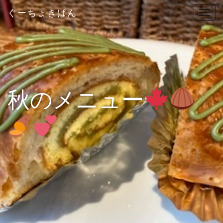
ぐーちょきぱん
T
o
g
g
l
e
n
秋のメニュー
a
v
i
g
a
t
i
o
n