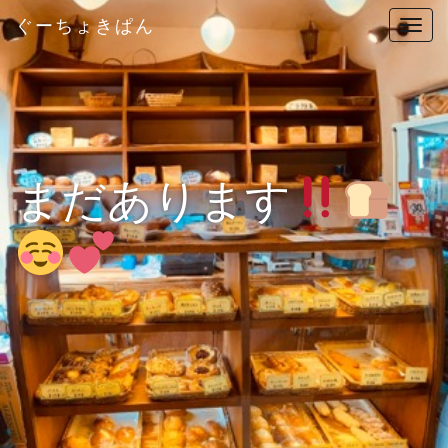
ぐーちょきぱん
T
o
g
g
l
e
n
まだあります
a
v
i
g
a
t
i
o
n