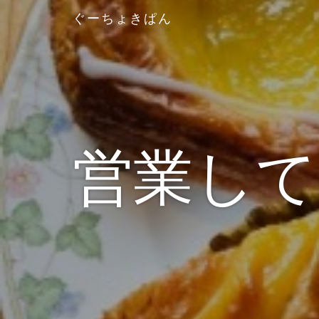
ぐーちょきぱん
営業して