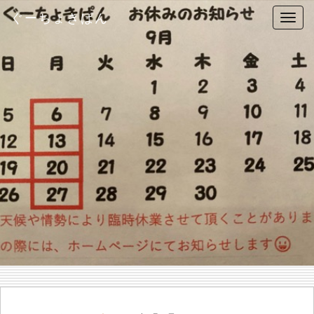
ぐーちょきぱん
T
o
g
g
l
e
n
a
v
i
g
a
t
i
o
n