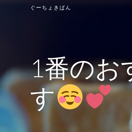
ぐーちょきぱん
1番のお
す