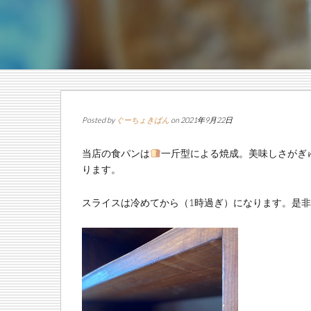
Posted by
ぐーちょきぱん
on 2021年9月22日
当店の食パンは
一斤型による焼成。美味しさがぎ
ります。
スライスは冷めてから（1時過ぎ）になります。是