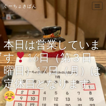
ぐーちょきぱん
T
o
g
g
l
e
n
本日は営業していま
a
v
す
16日（第３日
i
g
曜日）17日（月）は
a
t
i
定休日となります。
o
n