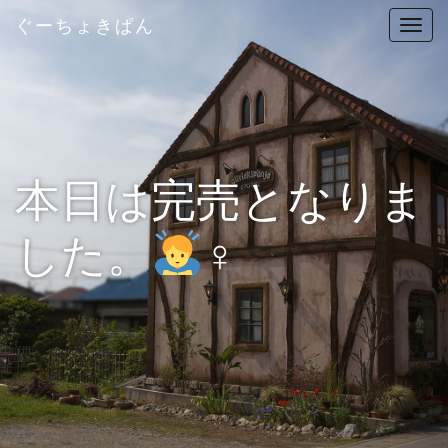
ぐーちょきぱん
T
o
g
g
l
e
n
本日は完売となりま
a
v
した。
‍♀️
i
g
a
t
i
o
n