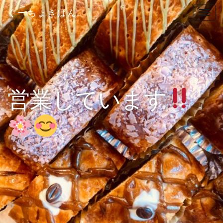
ぐーちょきぱん
T
o
g
g
l
e
n
営業しています
a
v
i
g
a
t
i
o
n