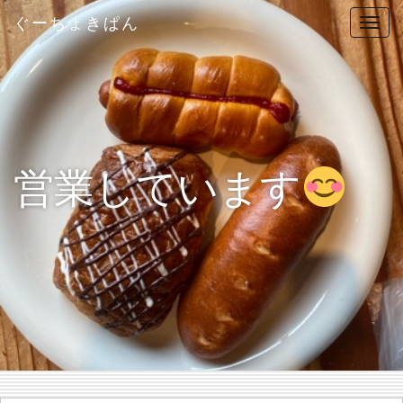
ぐーちょきぱん
T
o
g
g
l
e
n
営業しています
a
v
i
g
a
t
i
o
n