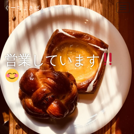
ぐーちょきぱん
T
o
g
g
l
e
n
営業しています
a
v
i
g
a
t
i
o
n