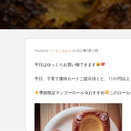
Posted by
ぐーちょきぱん
on 2022年5月17日
平日はゆっくりお買い物できます
平日、子育て優待カードご提示頂くと、1180円以
季節限定マンゴーロール🥭おすすめ
このロール