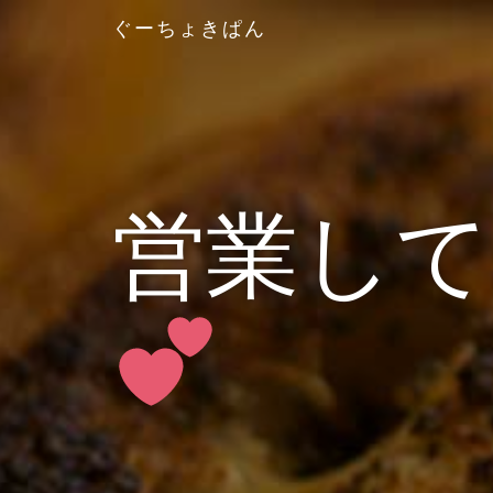
ぐーちょきぱん
営業して