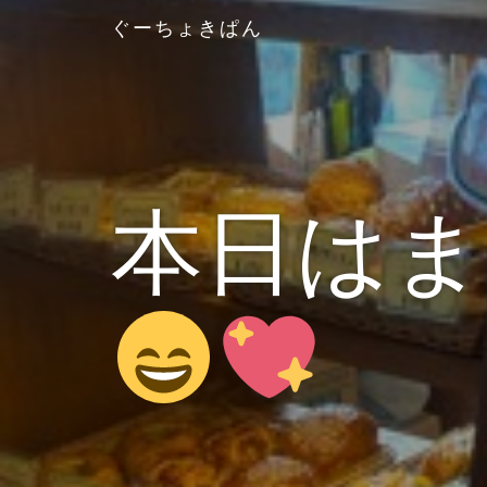
ぐーちょきぱん
本日は