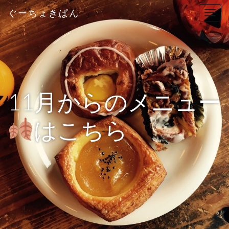
ぐーちょきぱん
T
o
g
g
l
e
n
11月からのメニュー
a
v
はこちら
i
g
a
t
i
o
n