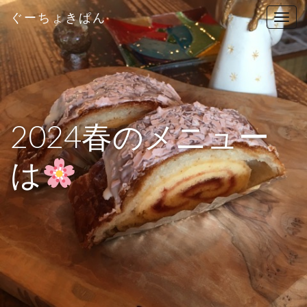
ぐーちょきぱん
T
o
g
g
l
e
n
2024春のメニュー
a
v
は
i
g
a
t
i
o
n