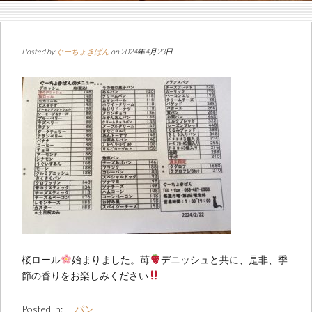
Posted by
ぐーちょきぱん
on 2024年4月23日
桜ロール
始まりました。苺
デニッシュと共に、是非、季
節の香りをお楽しみください
Posted in:
パン
,