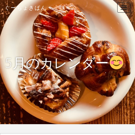
ぐーちょきぱん
T
o
g
g
l
e
n
5月のカレンダー
a
v
i
g
a
t
i
o
n