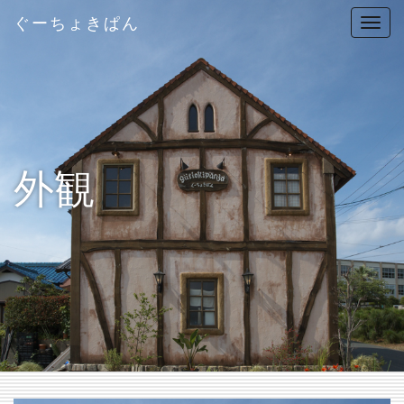
ぐーちょきぱん
T
o
g
g
l
e
n
外観
a
v
i
g
a
t
i
o
n